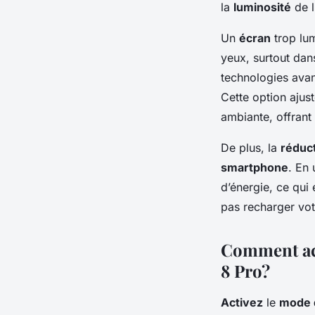
la
luminosité
de l
Un
écran
trop lum
yeux, surtout dan
technologies ava
Cette option aju
ambiante, offrant 
De plus, la
réduct
smartphone
. En 
d’énergie, ce qui
pas recharger vo
Comment act
8 Pro?
Activez
le
mode d