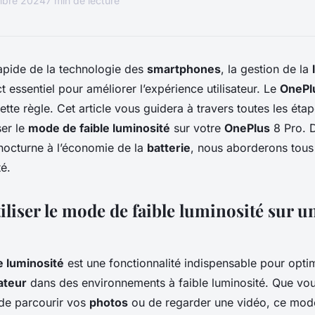
mbre 2024
7 min de lecture
rapide de la technologie des
smartphones
, la gestion de la
 essentiel pour améliorer l’expérience utilisateur. Le
OnePl
tte règle. Cet article vous guidera à travers toutes les éta
ser le
mode de faible luminosité
sur votre
OnePlus
8 Pro. D
octurne à l’économie de la
batterie
, nous aborderons tous
té.
iliser le mode de faible luminosité sur 
e luminosité
est une fonctionnalité indispensable pour opti
ateur
dans des environnements à faible luminosité. Que vou
, de parcourir vos
photos
ou de regarder une vidéo, ce mode