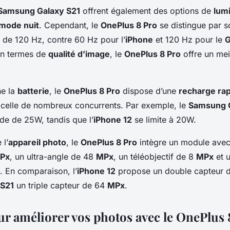
Samsung Galaxy S21
offrent également des options de
lum
mode nuit
. Cependant, le
OnePlus 8 Pro
se distingue par 
de 120 Hz, contre 60 Hz pour l’
iPhone
et 120 Hz pour le
G
en termes de
qualité d’image
, le
OnePlus 8 Pro
offre un mei
ne la
batterie
, le
OnePlus 8 Pro
dispose d’une
recharge ra
 celle de nombreux concurrents. Par exemple, le
Samsung G
de de 25W, tandis que l’
iPhone 12
se limite à 20W.
 l’
appareil photo
, le
OnePlus 8 Pro
intègre un module avec
Px
, un ultra-angle de 48
MPx
, un téléobjectif de 8
MPx
et u
. En comparaison, l’
iPhone 12
propose un double capteur 
 S21
un triple capteur de 64
MPx
.
ur améliorer vos photos avec le OnePlus 