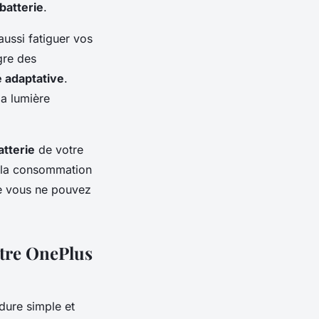
batterie
.
ussi fatiguer vos
gre des
é adaptative
.
la lumière
atterie
de votre
 la consommation
ue vous ne pouvez
otre OnePlus
dure simple et