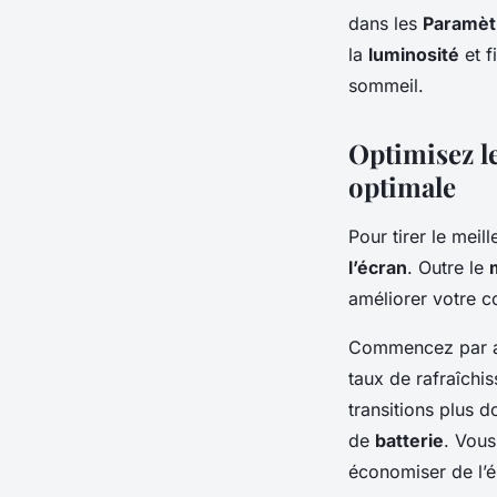
dans les
Paramèt
la
luminosité
et f
sommeil.
Optimisez l
optimale
Pour tirer le meil
l’écran
. Outre le
améliorer votre c
Commencez par a
taux de rafraîchi
transitions plus 
de
batterie
. Vous
économiser de l’é