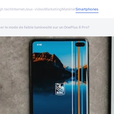
gh tech
Internet
Jeux-video
Marketing
Matériel
Smartphones
er le mode de faible luminosité sur un OnePlus 8 Pro?