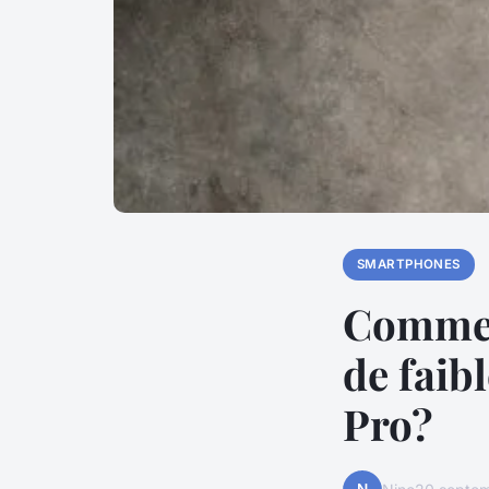
SMARTPHONES
Comment
de faib
Pro?