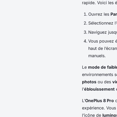
rapide. Voici les 
Ouvrez les
Pa
Sélectionnez l
Naviguez jusqu
Vous pouvez 
haut de l’écra
manuels.
Le
mode de faibl
environnements s
photos
ou des
vi
l’
éblouissement
e
L’
OnePlus 8 Pro
o
expérience. Vous
l’icône de
lumino