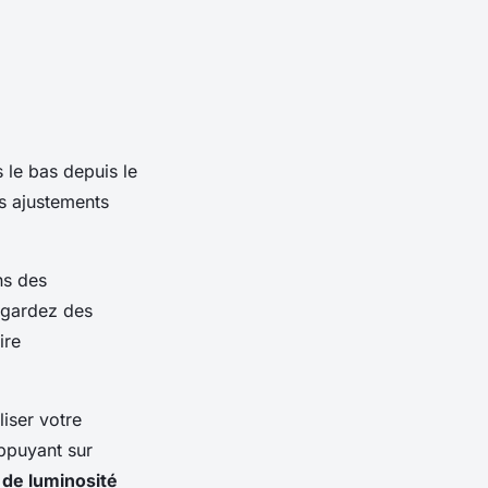
 le bas depuis le
s ajustements
ns des
egardez des
ire
iser votre
ppuyant sur
 de luminosité