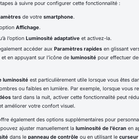
étapes à suivre pour configurer cette fonctionnalité :
ramètres
de votre
smartphone
.
’option
Affichage
.
’à l’option
Luminosité adaptative
et activez-la.
également accéder aux
Paramètres rapides
en glissant vers
n et en appuyant sur l’icône de
luminosité
pour effectuer de
e luminosité
est particulièrement utile lorsque vous êtes da
ombres ou faibles en lumière. Par exemple, lorsque vous r
déos
tard dans la nuit, activer cette fonctionnalité peut rédu
t améliorer votre confort visuel.
ffre également des options supplémentaires pour personnal
 pouvez ajuster manuellement la
luminosité de l’écran
en a
sité
dans le
panneau de contrôle
ou en utilisant le
curseur