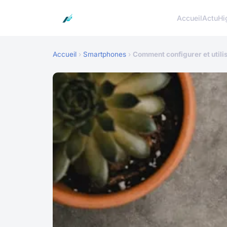
Accueil
Actu
Hi
Accueil
›
Smartphones
›
Comment configurer et utilis