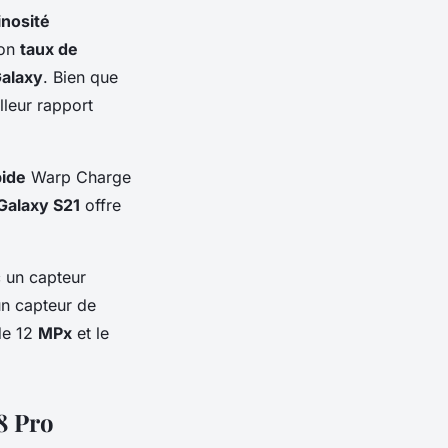
inosité
son
taux de
alaxy
. Bien que
lleur rapport
pide
Warp Charge
alaxy S21
offre
 un capteur
n capteur de
de 12
MPx
et le
8 Pro