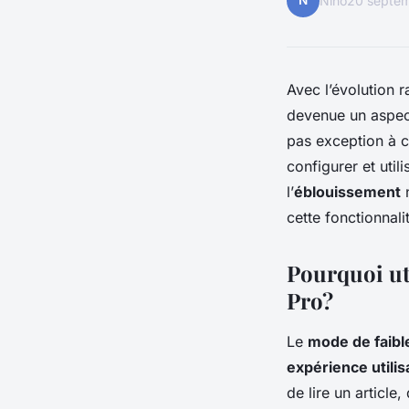
N
Nino
20 septe
Avec l’évolution 
devenue un aspect
pas exception à ce
configurer et utili
l’
éblouissement
n
cette fonctionnali
Pourquoi ut
Pro?
Le
mode de faibl
expérience utilis
de lire un article