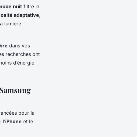
mode nuit
filtre la
osité adaptative
,
la lumière
bre
dans vos
Des recherches ont
oins d’énergie
t Samsung
avancées pour la
 l’
iPhone
et le