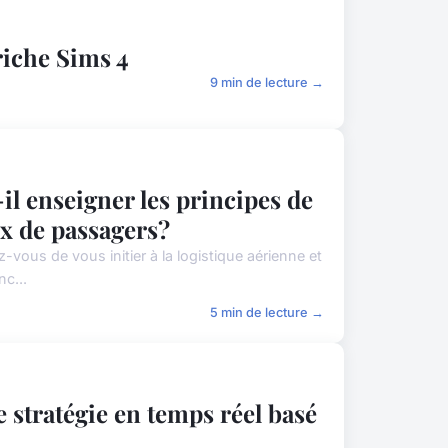
riche Sims 4
9 min de lecture →
l enseigner les principes de
lux de passagers?
z-vous de vous initier à la logistique aérienne et
nc...
5 min de lecture →
e stratégie en temps réel basé