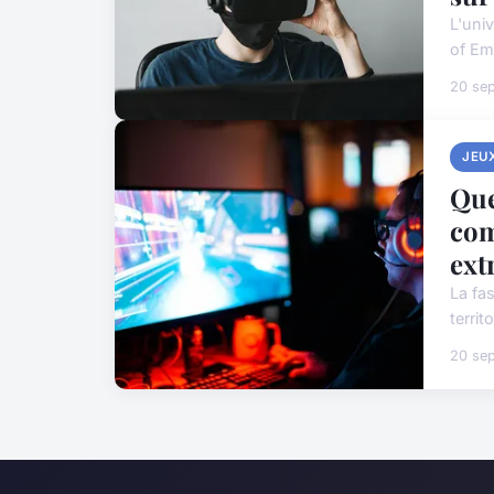
L'uni
of Em
20 se
JEU
Que
com
ext
La fas
territ
20 se