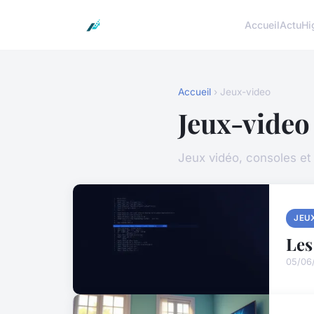
Accueil
Actu
Hi
Accueil
› Jeux-video
Jeux-video
Jeux vidéo, consoles et
JEU
Les
05/06