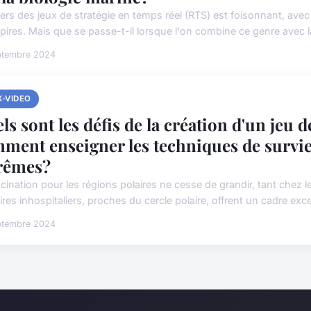
vers des jeux de stratégie en temps réel (RTS) est foisonnant, av
pires. Mais que se passe-t-il lorsque l'on combine ce genre avec la
ptembre 2024
X-VIDEO
ls sont les défis de la création d'un jeu d
ment enseigner les techniques de survie
rêmes?
cination pour les régions polaires ne cesse de grandir, tant chez l
oires inhospitaliers, proches du cercle polaire, offrent un cadre exce
ptembre 2024