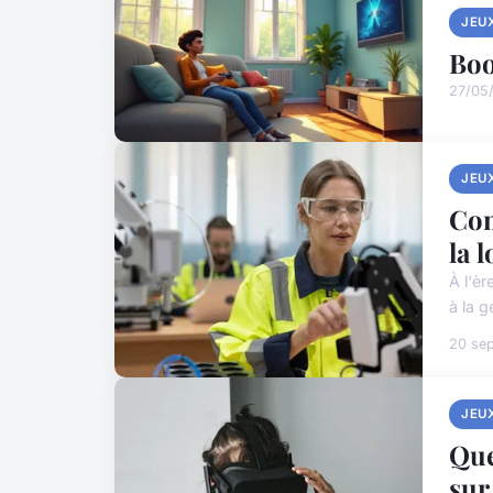
JEU
Boo
27/05
JEU
Com
la 
À l'èr
à la 
20 se
JEU
Que
sur