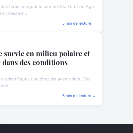
ec des titres marquants comme StarCraft ou Age
 richesse e...
5 min de lecture →
e survie en milieu polaire et
 dans des conditions
es scientifiques que chez les aventuriers. Ces
ptio...
6 min de lecture →