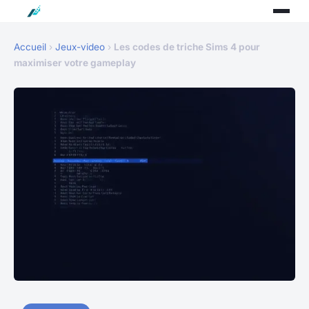
Accueil
›
Jeux-video
›
Les codes de triche Sims 4 pour
maximiser votre gameplay