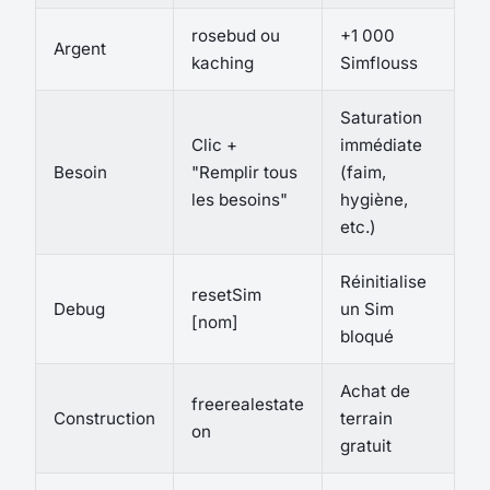
rosebud ou
+1 000
Argent
kaching
Simflouss
Saturation
Clic +
immédiate
Besoin
"Remplir tous
(faim,
les besoins"
hygiène,
etc.)
Réinitialise
resetSim
Debug
un Sim
[nom]
bloqué
Achat de
freerealestate
Construction
terrain
on
gratuit